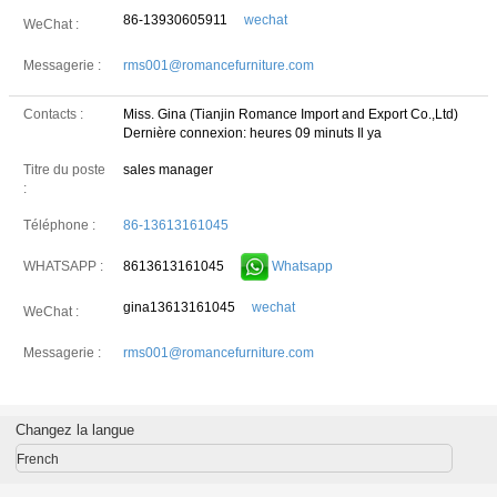
86-13930605911
wechat
WeChat :
Messagerie :
rms001@romancefurniture.com
Contacts :
Miss. Gina (Tianjin Romance Import and Export Co.,Ltd)
Dernière connexion: heures 09 minuts Il ya
Titre du poste
sales manager
:
Téléphone :
86-13613161045
8613613161045
Whatsapp
WHATSAPP :
gina13613161045
wechat
WeChat :
Messagerie :
rms001@romancefurniture.com
Changez la langue
French