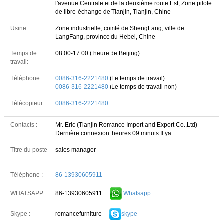
l'avenue Centrale et de la deuxième route Est, Zone pilote
de libre-échange de Tianjin, Tianjin, Chine
Usine:
Zone industrielle, comté de ShengFang, ville de
LangFang, province du Hebei, Chine
Temps de
08:00-17:00 ( heure de Beijing)
travail:
Téléphone:
0086-316-2221480
(Le temps de travail)
0086-316-2221480
(Le temps de travail non)
Télécopieur:
0086-316-2221480
Contacts :
Mr. Eric (Tianjin Romance Import and Export Co.,Ltd)
Dernière connexion: heures 09 minuts Il ya
Titre du poste
sales manager
:
Téléphone :
86-13930605911
86-13930605911
Whatsapp
WHATSAPP :
romancefurniture
skype
Skype :