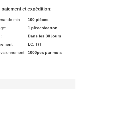
 paiement et expédition:
mmande min:
100 pièces
age:
1 pièces/carton
n:
Dans les 30 jours
aiement:
LC, T/T
ovisionnement:
1000pcs par mois