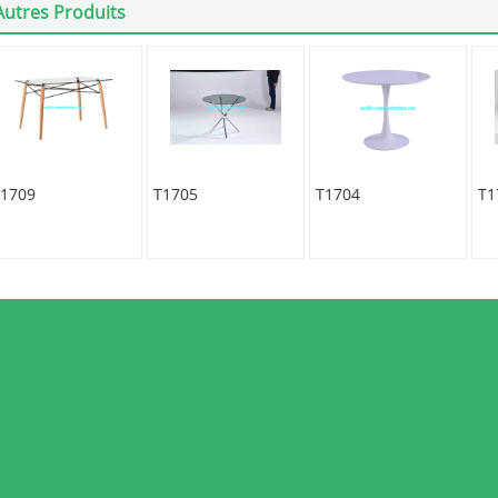
Autres Produits
1709
T1705
T1704
T1