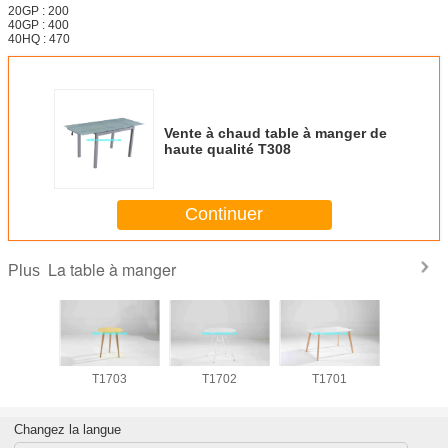
20GP : 200
40GP : 400
40HQ : 470
Vente à chaud table à manger de
haute qualité T308
Continuer
La table à manger
Plus
704
T1703
T1702
T1701
T17
Changez la langue