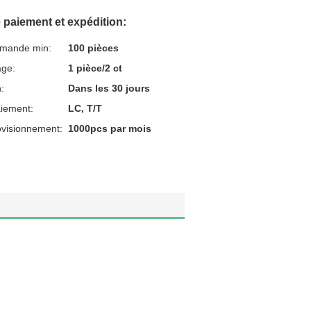
 paiement et expédition:
mmande min:
100 pièces
age:
1 pièce/2 ct
n:
Dans les 30 jours
aiement:
LC, T/T
ovisionnement:
1000pcs par mois