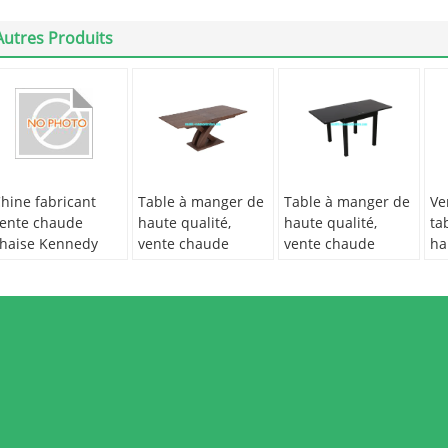
Autres Produits
hine fabricant
Table à manger de
Table à manger de
Ve
ente chaude
haute qualité,
haute qualité,
ta
haise Kennedy
vente chaude
vente chaude
ha
vec chaise en
T2004
T2003
T2
orme d'arête de
oisson C6014