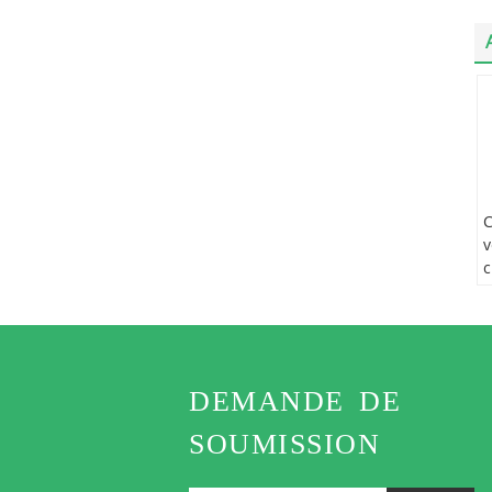
C
v
c
a
f
p
DEMANDE DE
SOUMISSION