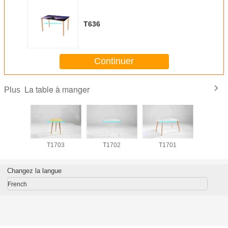
T636
Continuer
La table à manger
Plus
704
T1703
T1702
T1701
T17
Changez la langue
French