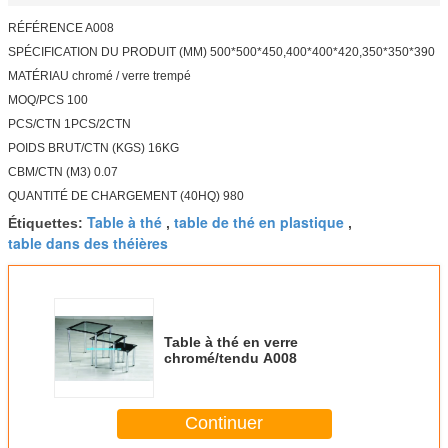
RÉFÉRENCE A008
SPÉCIFICATION DU PRODUIT (MM) 500*500*450,400*400*420,350*350*390
MATÉRIAU chromé / verre trempé
MOQ/PCS 100
PCS/CTN 1PCS/2CTN
POIDS BRUT/CTN (KGS) 16KG
CBM/CTN (M3) 0.07
QUANTITÉ DE CHARGEMENT (40HQ) 980
Table à thé
table de thé en plastique
Étiquettes:
,
,
table dans des théières
Table à thé en verre
chromé/tendu A008
Continuer