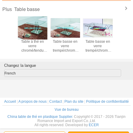
Table basse
Plus
asse en
Table à thé en
Table basse en
Table basse en
revêteme
rre
verre
verre
verre
verre tre
/chromé
chromé/tendu
trempé/chromé
trempé/chromé
poudre a
46
A045
A044
A042
pattes en
couvren
table à thé
Changez la langue
doux 
French
Accueil
|
A propos de nous
|
Contact
|
Plan du site
|
Politique de confidentialité
Vue de bureau
China table de thé en plastique Supplier.
Copyright © 2017 - 2026 Tianjin
Romance Import and Export Co.,Ltd.
All rights reserved. Developed by
ECER