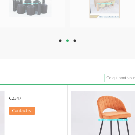
hd
hd
hd
C2347
Contactez