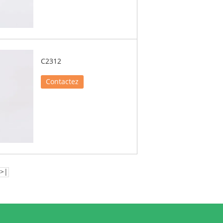
C2312
Contactez
>|