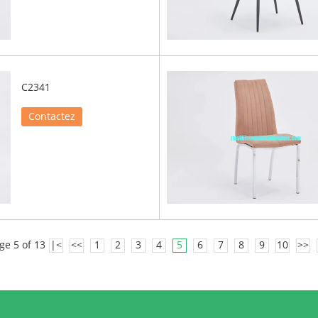
C2341
Contactez
ge 5 of 13
|<
<<
1
2
3
4
5
6
7
8
9
10
>>