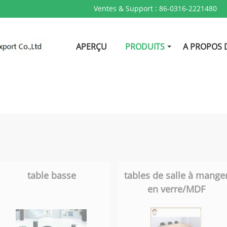
Ventes & Support :
86-0316-2221480
APERÇU
PRODUITS
A PROPOS 
table basse
tables de salle à mange
en verre/MDF